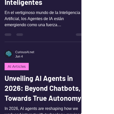
Inteligentes
En el vertiginoso mundo de la Inteligencia
Artificial, los Agentes de IA están
emergiendo como una fuerza
transformadora, capaces de realizar tareas
complejas de forma autónoma. Pero, ¿qué
pasaría si pudieran comunicarse y razonar
de una manera fundamentalmente más
CuriousAI.net
eficiente? Recientemente, científicos han
Jun 4
desvelado un nuevo lenguaje diseñado para
AI Articles
hacer precisamente eso, prometiendo una
revolución en la forma en que los sistemas
Unveiling AI Agents in
inteligentes interactúan. ¿Qué es este nuevo
le
2026: Beyond Chatbots,
Towards True Autonomy
In 2026, AI agents are reshaping how we